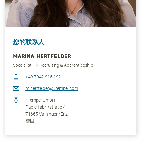
您的联系人
MARINA HERTFELDER
Specialist HR Recruiting & Apprenticeship
+49 7042 915 192
m.hertfelder@krempel.com
Krempel GmbH
Papierfabrikstraße 4
71665
Vaihingen/Enz
德国