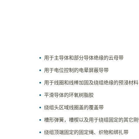
用于主导体和部分导体绝缘的云母带
用于电位控制的电晕屏蔽导带
用于线圈和线棒加固及绕组绝缘的预浸材料
平滑导体的环氧树脂胶
绕组头区域线圈盖的覆盖带
槽形弹簧，槽楔以及用于绕组固定的其它刚
绕组顶端固定的固定绳、织物和绑扎带