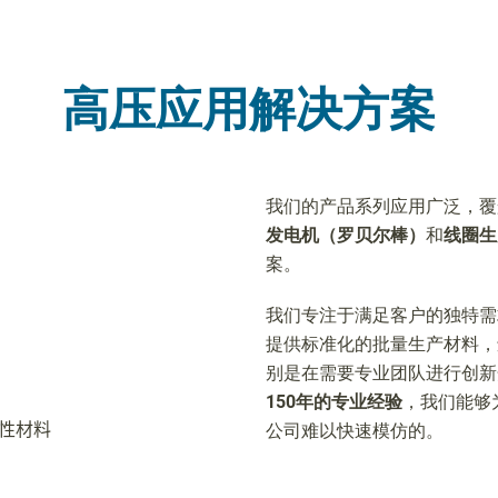
高压应用解决方案
我们的产品系列应用广泛，覆
发电机（罗贝尔棒）
和
线圈生
案。
我们专注于满足客户的独特需
提供标准化的批量生产材料，
别是在需要专业团队进行创新
150年的专业经验
，我们能够
性材料
公司难以快速模仿的。