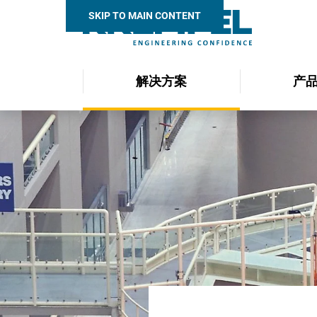
SKIP TO MAIN CONTENT
解决方案
产
Search