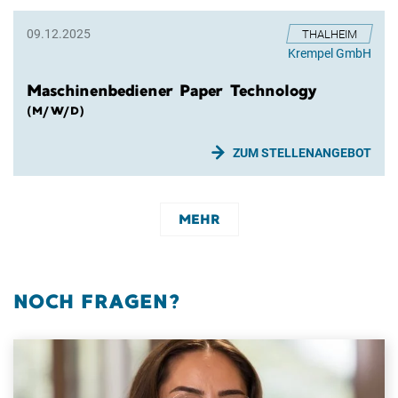
09.12.2025
THALHEIM
Krempel GmbH
Maschinenbediener Paper Technology
(M/W/D)
ZUM STELLENANGEBOT
Nummerierung
MEHR
MEHR
NOCH FRAGEN?