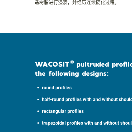
造树脂进行浸渍，并经历连续硬化过程。
®
WACOSIT
pultruded profile
the following designs:
round profiles
half-round profiles with and without shoul
rectangular profiles
trapezoidal profiles with and without shou