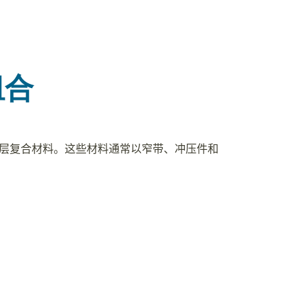
组合
层复合材料。这些材料通常以窄带、冲压件和