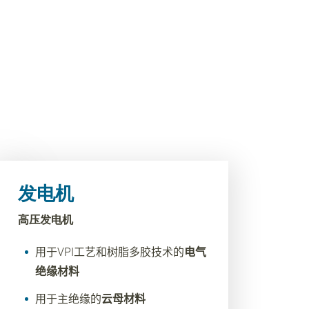
发电机
高压发电机
用于
VPI
工艺和树脂多胶技术的
电气
绝缘材料
用于主绝缘的
云母材料