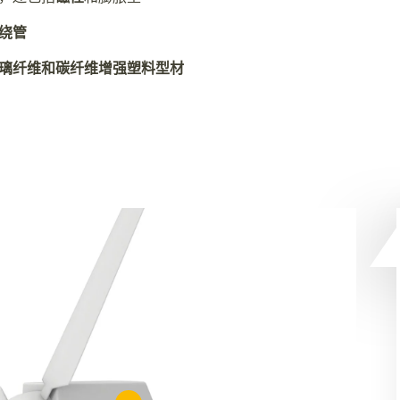
绕管
璃纤维和碳纤维增强塑料型材