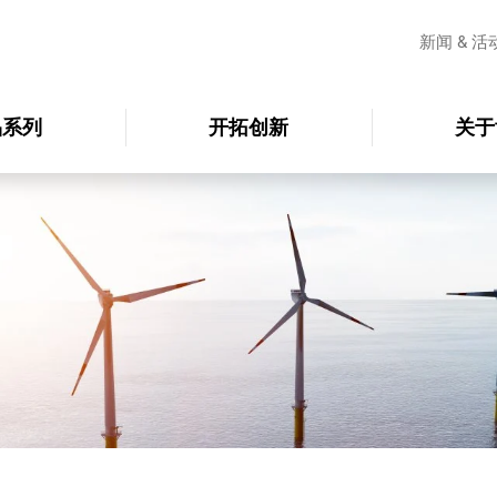
新闻 & 活
品系列
开拓创新
关于