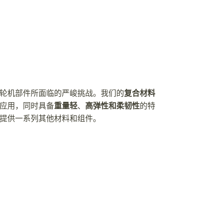
轮机部件所面临的严峻挑战。我们的
复合材料
应用，同时具备
重量轻
、
高弹性和柔韧性
的特
提供一系列其他材料和组件。