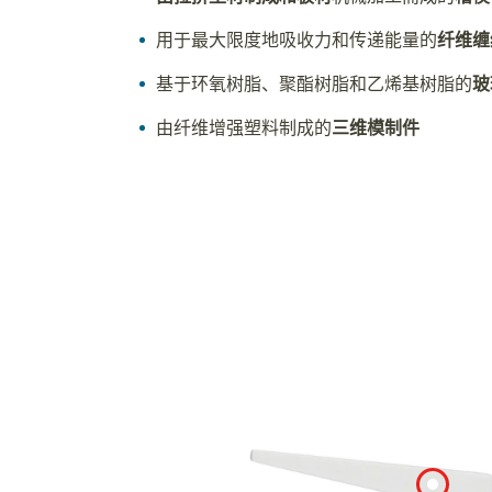
用于最大限度地吸收力和传递能量的
纤维缠
基于环氧树脂、聚酯树脂和乙烯基树脂的
玻
由纤维增强塑料制成的
三维模制件