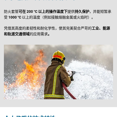
防火套管
可在
200 °C
以上的操作温度下
提供
持久保护
，并能短暂承
受
1000 °C
以上的温度（例如接触熔融金属或火焰时）。
凭借其高度的柔韧性和耐化学性，使其完美契合严苛的
工业、能源
和轨道交通领域
的应用需求
。