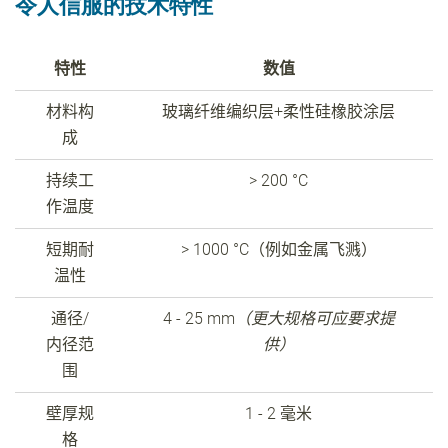
令人信服的技术特性
特性
数值
材料构
玻璃纤维编织层
+
柔性硅橡胶涂层
成
持续工
> 200 °C
作温度
短期耐
> 1000 °C
（例如金属飞溅）
温性
通径
/
4 - 25 mm
（更大规格可应要求提
内径范
供）
围
壁厚规
1 - 2
毫米
格