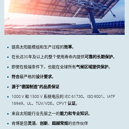
提高太阳能模组和生产过程的
效率
。
在长达
30
年及以上的整个使用寿命内提供
可靠的长期保护
。
即使在极端条件下，也能在全球所有
气候区域提供保护
。
符合
最严格的
设计要求
。
源于“德国制造”的品质保证
1000 V
和
1500 V
系统电压的
IEC 61730
、
ISO 9001
、
IATF
16949
、
UL
、
TÜV/VDE
、
CPVT
认证
。
来自太阳能行业先驱之一的
能力和专业知识
。
肯博是您
灵活
、
创新
、
超越常规
的合作伙伴