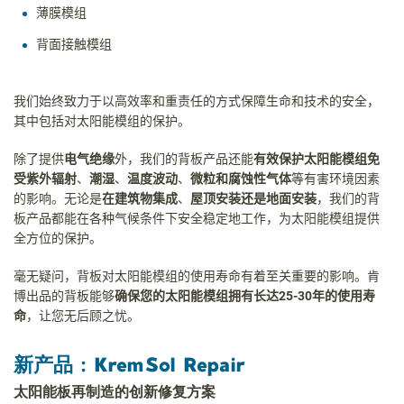
薄膜模组
背面接触模组
我们始终致力于以高效率和重责任的方式保障生命和技术的安全，
其中包括对太阳能模组的保护。
除了提供
电气绝缘
外，我们的背板产品还能
有效保护太阳能模组免
受紫外辐射
、
潮湿
、
温度波动
、
微粒和腐蚀性气体
等有害环境因素
的影响。无论是
在建筑物集成
、
屋顶安装还是地面安装
，我们的背
板产品都能在各种气候条件下安全稳定地工作，为太阳能模组提供
全方位的保护。
毫无疑问，背板对太阳能模组的使用寿命有着至关重要的影响。肯
博出品的背板能够
确保您的太阳能模组拥有长达
25-30
年的使用寿
命
，让您无后顾之忧。
新产品 : KremSol Repair
太阳能板再制造的创新修复方案