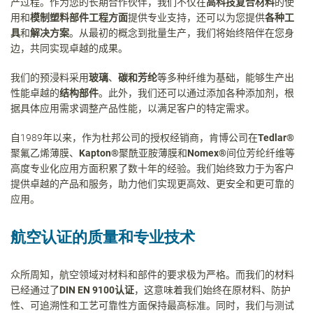
产过程。作为您的长期合作伙伴，我们不仅在
高科技复合材料
的使
用和
模制塑料部件工程方面
提供专业支持，还可以为您提供
各种工
具
和
解决方案
。从最初的概念到批量生产，我们将始终陪伴在您身
边，共同实现卓越的成果
。
我们的预浸料采用
玻璃
、
碳和芳纶
等多种纤维为基础，能够生产出
性能卓越的
结构部件
。此外，我们还可以通过添加各种添加剂，根
据具体应用需求调整产品性能，以满足客户的特定需求。
自
1989
年以来，作为杜邦公司的授权经销商，肯博公司在
Tedlar®
聚氟乙烯薄膜、
Kapton®
聚酰亚胺薄膜和
Nomex®
间位芳纶纤维等
高度专业化应用方面积累了数十年的经验。我们始终致力于为客户
提供卓越的产品和服务，助力他们实现更高效、更安全和更可靠的
应用。
航空认证的质量和专业技术
众所周知，航空领域对材料和部件的要求极为严格。而我们的材料
已经通过了
DIN EN 9100
认证
，这意味着我们始终在原材料、防护
性、可追溯性和工艺可靠性方面保持最高标准。同时，我们与测试