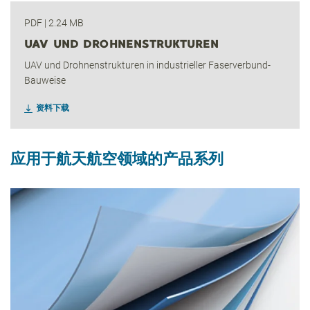
PDF
|
2.24 MB
UAV UND DROHNENSTRUKTUREN
UAV und Drohnenstrukturen in industrieller Faserverbund-
Bauweise
资料下载
应用于航天航空领域的产品系列