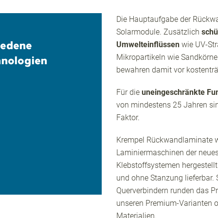
Die Hauptaufgabe der Rückwa
Solarmodule. Zusätzlich
schü
iedene
Umwelteinflüssen
wie UV-Str
Mikropartikeln wie Sandkör
nologien
bewahren damit vor kostenträ
Für die
uneingeschränkte Fun
von mindestens 25 Jahren si
Faktor.
Krempel Rückwandlaminate we
Laminiermaschinen der neues
Klebstoffsystemen hergestellt
und ohne Stanzung lieferbar.
Querverbindern runden das Pr
unseren Premium-Varianten o
Materialien.