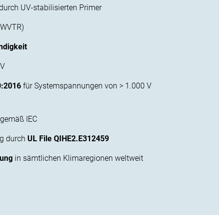
durch UV-stabilisierten Primer
(WVTR)
ndigkeit
PV
0:2016
für Systemspannungen von > 1.000 V
gemäß IEC
ng durch
UL File QIHE2.E312459
rung
in sämtlichen Klimaregionen weltweit