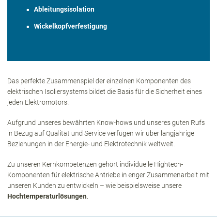
Ableitungsisolation
Wickelkopfverfestigung
Das perfekte Zusammenspiel der einzelnen Komponenten des
elektrischen Isoliersystems bildet die Basis für die Sicherheit eines
jeden Elektromotors.
Aufgrund unseres bewährten Know-hows und unseres guten Rufs
in Bezug auf Qualität und Service verfügen wir über langjährige
Beziehungen in der Energie- und Elektrotechnik weltweit.
Zu unseren Kernkompetenzen gehört individuelle Hightech-
Komponenten für elektrische Antriebe in enger Zusammenarbeit mit
unseren Kunden zu entwickeln – wie beispielsweise unsere
Hochtemperaturlösungen
.