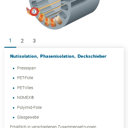
2
1
2
3
Nutisolation, Phasenisolation, Deckschieber
Pressspan
PET-Folie
PET-Vlies
NOMEX®
Polyimid-Folie
Glasgewebe
Erhältlich in verschiedenen Zusammensetzungen.