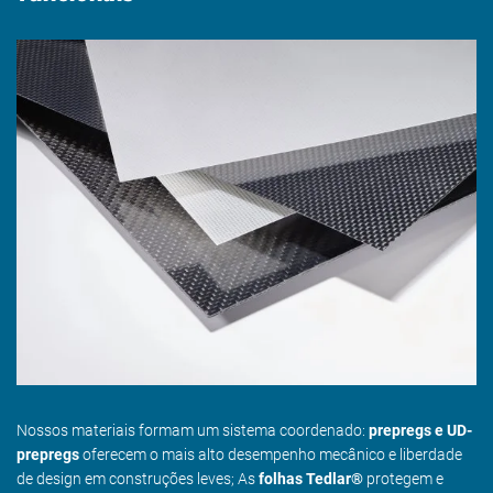
Nossos materiais formam um sistema coordenado:
prepregs e UD-
prepregs
oferecem o mais alto desempenho mecânico e liberdade
de design em construções leves; As
folhas Tedlar®
protegem e