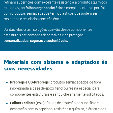
refinam superfícies com excelente resistência a produtos químicos
e raios UV; as
folhas organossintéticas
complementam o portfólio
com produtos semiacabados termoplásticos que podem ser
moldados e reciclados com eficiência.
Juntas, elas criam soluções que vão desde componentes
estruturais até camadas decorativas e de proteção –
p
ersonalizadas, seguras e sustentáveis.
Materiais com sistema e adaptados às
suas necessidades
Prepregs e UD-Prepregs:
produtos semiacabados de fibra
impregnada à base de epóxi, fenol ou resina especial para
componentes estruturais e sanduíche altamente solicitados.
Folhas Tedlar® (PVF):
folhas de proteção de superfície e
decoração com excepcional resistência química, elétrica e aos