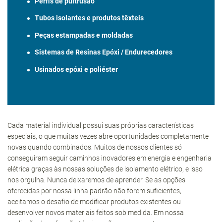
Perfis de pultrusão
Tubos isolantes e produtos têxteis
Peças estampadas e moldadas
Sistemas de
Resinas Epóxi / Endurecedores
Usinados epóxi e poliéster
Cada material individual possui suas próprias características
especiais, o que muitas vezes abre oportunidades completamente
novas quando combinados. Muitos de nossos clientes só
conseguiram seguir caminhos inovadores em energia e engenharia
elétrica graças às nossas soluções de isolamento elétrico, e isso
nos orgulha. Nunca deixaremos de aprender. Se as opções
oferecidas por nossa linha padrão não forem suficientes,
aceitamos o desafio de modificar produtos existentes ou
desenvolver
novos materiais feitos sob medida. Em nossa