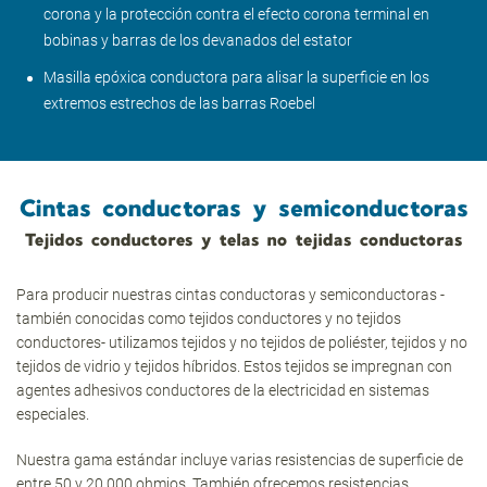
corona y la protección contra el efecto corona terminal en
bobinas y barras de los devanados del estator
Masilla epóxica conductora para alisar la superficie en los
extremos estrechos de las barras Roebel
Cintas conductoras y semiconductoras
Tejidos conductores y telas no tejidas conductoras
Para producir nuestras cintas conductoras y semiconductoras -
también conocidas como tejidos conductores y no tejidos
conductores- utilizamos tejidos y no tejidos de poliéster, tejidos y no
tejidos de vidrio y tejidos híbridos. Estos tejidos se impregnan con
agentes adhesivos conductores de la electricidad en sistemas
especiales.
Nuestra gama estándar incluye varias resistencias de superficie de
entre 50 y 20,000 ohmios. También ofrecemos resistencias